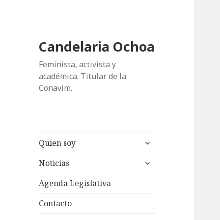
Candelaria Ochoa
Feminista, activista y
académica. Titular de la
Conavim.
expande
Quien soy
el
expande
menú
Noticias
el
inferior
menú
Agenda Legislativa
inferior
Contacto