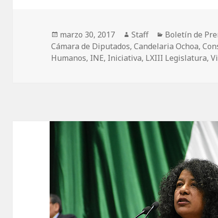
Publicado
marzo 30, 2017
Autor
Staff
Categorías
Boletín de Pr
Cámara de Diputados
el
,
Candelaria Ochoa
,
Cons
Humanos
,
INE
,
Iniciativa
,
LXIII Legislatura
,
Vi