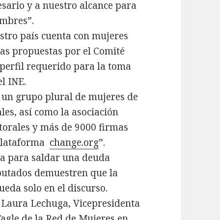
sario y a nuestro alcance para
ombres”.
stro país cuenta con mujeres
tas propuestas por el Comité
perfil requerido para la toma
l INE.
e un grupo plural de mujeres de
ales, así como la asociación
ctorales y más de 9000 firmas
 plataforma
change.org
”.
ca para saldar una deuda
iputados demuestren que la
ueda solo en el discurso.
a Laura Lechuga, Vicepresidenta
Tagle de la Red de Mujeres en