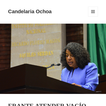
Candelaria Ochoa
MENÚ
Y
WIDGETS
ERANTE ATENDER VACÍO